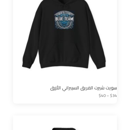
سويت شيرت الفريق السيبراني الأزرق
نطاق
$
40
–
$
34
السعر:
من
خلال