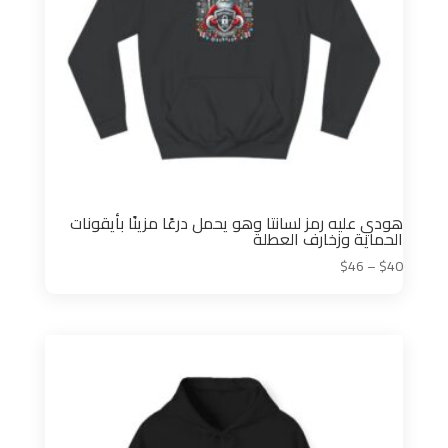
هودي عليه رمز لسانتا وهو يحمل درعًا مزينًا بأيقونات
الحماية وزخارف العطلة
نطاق
$
46
–
$
40
السعر:
من
خلال