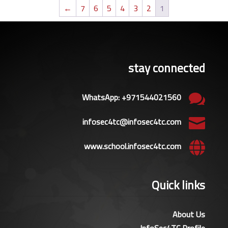
خلال
←
7
6
5
4
3
2
1
stay connected
WhatsApp: +971544021560

infosec4tc@infosec4tc.com

www.school.infosec4tc.com

Quick links
About Us
InfoSec4TC Profile