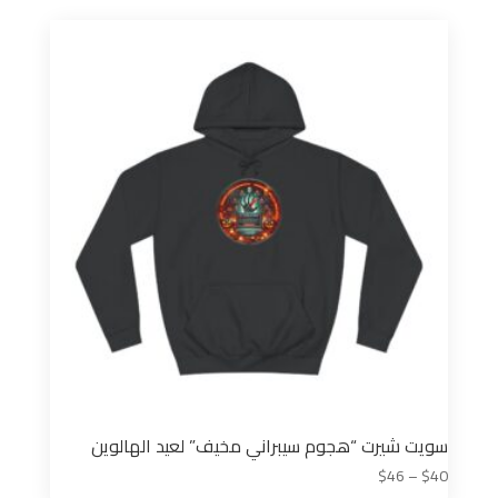
$90.
$100.
سويت شيرت “هجوم سيبراني مخيف” لعيد الهالوين
نطاق
$
46
–
$
40