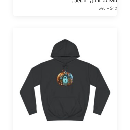
متعلقة بالأمن السيبراني
نطاق
$
46
–
$
40
السعر:
من
خلال