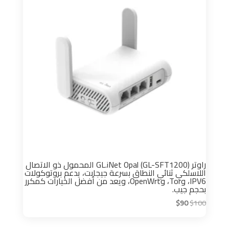
راوتر GL.iNet Opal (GL-SFT1200) المحمول ذو الاتصال
اللاسلكي ثنائي النطاق بسرعة جيجابت، يدعم بروتوكولات
IPV6، وTor، وOpenWrt، ويعد من أفضل الخيارات كمكرر
بحجم جيب.
السعر
السعر
$
90
$
100
الأصلي
الحالي
هو:
هو: