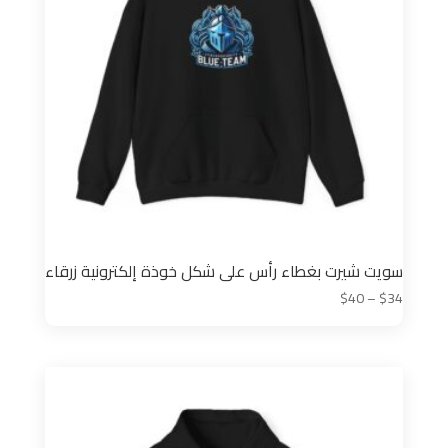
سويت شيرت بغطاء رأس على شكل خوذة إلكترونية زرقاء
نطاق
$
40
–
$
34
السعر:
من
خلال