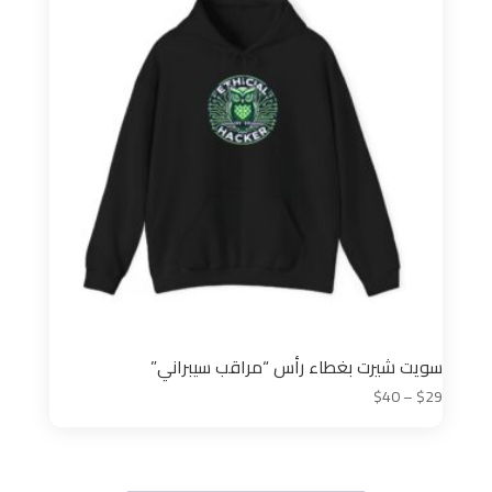
سويت شيرت بغطاء رأس “مراقب سيبراني”
نطاق
$
40
–
$
29
السعر:
من