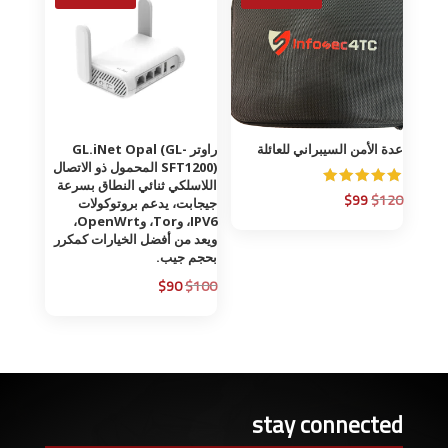
عدة الأمن السيبراني للعائلة
راوتر GL.iNet Opal (GL-
SFT1200) المحمول ذو الاتصال
اللاسلكي ثنائي النطاق بسرعة
السعر
السعر
$
99
$
120
تم التقييم
جيجابت، يدعم بروتوكولات
5.00
IPV6، وTor، وOpenWrt،
من 5
الأصلي
الحالي
ويعد من أفضل الخيارات كمكرر
هو:
هو:
بحجم جيب.
$99.
$120.
السعر
السعر
$
90
$
100
الأصلي
الحالي
هو:
هو:
$90.
$100.
stay connected