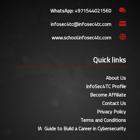
WhatsApp: +971544021560

infosec4tc@infosec4tc.com

www.school.infosec4tc.com

Quick links
About Us
InfoSec4TC Profile
Become Affiliate
Contact Us
Privacy Policy
Terms and Conditions
A Guide to Build a Career in Cybersecurity!