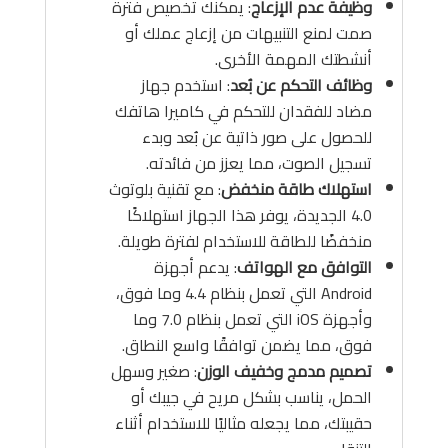
وظيفة عدم الإزعاج
: يمكنك تخصيص فترة
صمت لمنع التنبيهات من إزعاج عملك أو
أنشطتك المهمة الأخرى.
وظائف التحكم عن بُعد
: استخدم جهاز
مضاد للفقدان للتحكم في كاميرا هاتفك
للحصول على صور ذاتية عن بُعد وبدء
تسجيل الصوت، مما يعزز من فائدته.
استهلاك طاقة منخفض
: مع تقنية بلوتوث
4.0 الجديدة، يوفر هذا الجهاز استهلاكًا
منخفضًا للطاقة للاستخدام لفترة طويلة.
التوافق مع الهواتف
: يدعم أجهزة
Android التي تعمل بنظام 4.4 وما فوق،
وأجهزة iOS التي تعمل بنظام 7.0 وما
فوق، مما يضمن توافقًا واسع النطاق.
تصميم مدمج وخفيف الوزن
: صغير وسهل
الحمل، يناسب بشكل مريح في جيبك أو
حقيبتك، مما يجعله مثاليًا للاستخدام أثناء